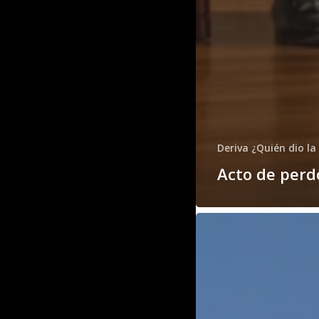
Deriva ¿Quién dio la
Acto de perd
Cuando
lo
efímero
perdura
en
el