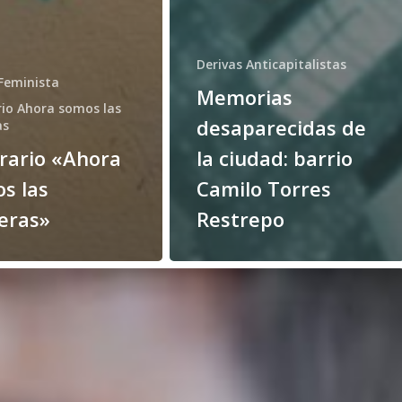
Derivas Anticapitalistas
 Feminista
Memorias
rio Ahora somos las
desaparecidas de
as
erario «Ahora
la ciudad: barrio
s las
Camilo Torres
eras»
Restrepo