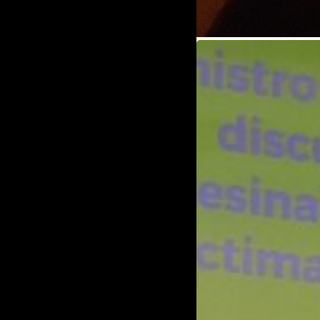
Acto
de
perdón