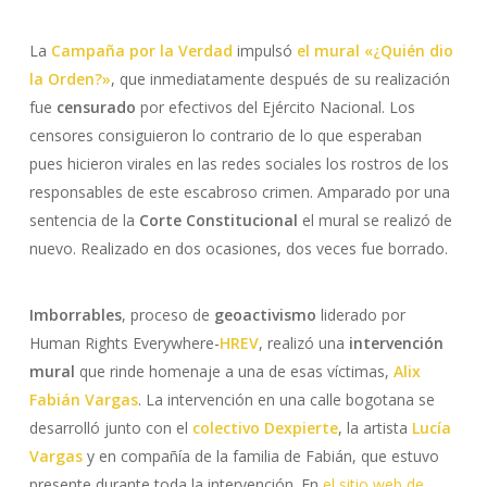
La
Campaña por la Verdad
impulsó
el mural «¿Quién dio
la Orden?»
, que inmediatamente después de su realización
fue
censurado
por efectivos del Ejército Nacional. Los
censores consiguieron lo contrario de lo que esperaban
pues hicieron virales en las redes sociales los rostros de los
responsables de este escabroso crimen. Amparado por una
sentencia de la
Corte Constitucional
el mural se realizó de
nuevo. Realizado en dos ocasiones, dos veces fue borrado.
Imborrables
, proceso de
geoactivismo
liderado por
Human Rights Everywhere-
HREV
, realizó una
intervención
mural
que rinde homenaje a una de esas víctimas,
Alix
Fabián Vargas
. La intervención en una calle bogotana se
desarrolló junto con el
colectivo Dexpierte
, la artista
Lucía
Vargas
y en compañía de la familia de Fabián, que estuvo
presente durante toda la intervención. En
el sitio web de