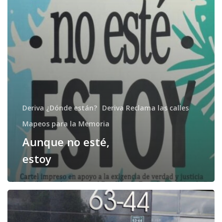
Deriva ¿Dónde están?
Deriva Reclama las calles
Mapeos para la Memoria
Aunque no esté,
estoy
Un
Mapoema
frente