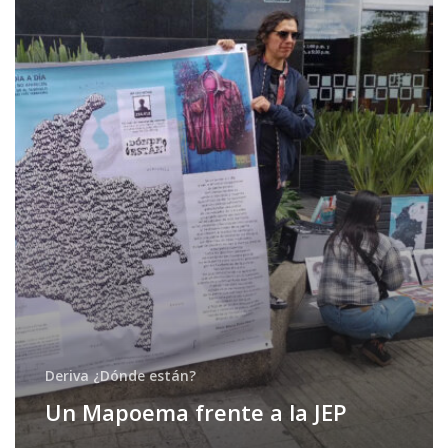
a
la
JEP
Deriva ¿Dónde están?
Un Mapoema frente a la JEP